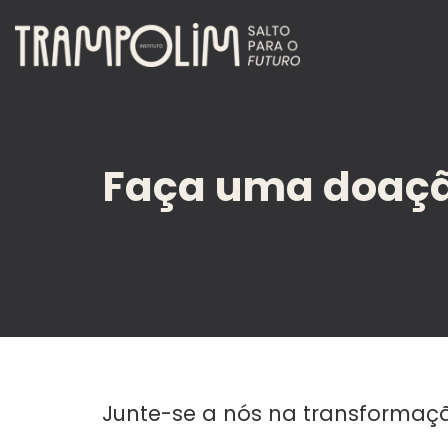
Skip
to
content
Faça uma doaç
Junte-se a nós na transformaç